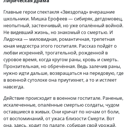
Лирическая драма
Главные герои спектакля «Звездопад» вчерашние
школьники. Мишка Ерофеев — сибиряк, детдомовец,
неопытный, застенчивый, но уже опалённый войной.
Не видевший жизнь, но знакомый со смертью. И
Лидочка — миловидная, романтичная, трепетная
юная медсестра этого госпиталя. Рассказ пойдёт о
любви искренней, трогательной, рожденной в
суровое время, когда кругом раны, кровь и смерть.
Пронзительная, но обречённая. Ведь залечив раны,
нужно идти дальше, возвращаться на передовую, где
в военной сутолоке она приутихнет, а то и истлеет
навсегда.
Действие происходит в военном госпитале. Раненые,
искалеченные, опалённые смертью солдаты, чудом
оставшиеся в живых. Они кричат по ночам от боли,
от воспоминаний, от ужаса близости Смерти. Вот
она, здесь, ходит по палате, собирая свой урожай.