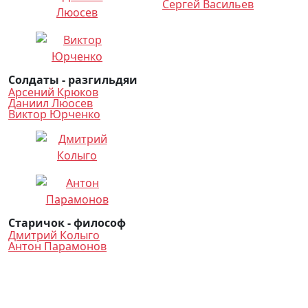
Сергей Васильев
Солдаты - разгильдяи
Арсений Крюков
Даниил Люосев
Виктор Юрченко
Старичок - философ
Дмитрий Колыго
Антон Парамонов