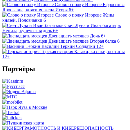
Слово о полку Игореве
Ефросинья
Ярославна, княгиня, жена Игоря
6+
Слово о полку Игореве
Жены
князей, Половчанки
6+
Свет-Луна и Иван-богатырь
Ненила, купеческая дочь
6+
Двенадцать месяцев
Дочь
6+
Двенадцать месяцев
Вторая белка
6+
Василий Тёркин
Солдатки
12+
Терская история
Казаки, казачки, осетины
12+
Партнёры