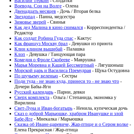
Василий Тёркин
- Солдатки
Воевода. Сон на Волге
- Олена
Двенадцать месяцев
- Дочь / Вторая белка
Звездопад
- Панна, медсестра
Зимовье зверей
- Свинья
Как дед Малина в кино снимался
- Корреспондентка /
Редактор
Как солдат Робина Гуда спас
- Кактус
Как француз Москву брал
- Девушки из приюта
Клин клином вышибай
- Палашка
Клоп
- Девушка / Танцующая пара
Комедия о Фроле Скобееве
- Маврушка
Марья Моревна и Кащей Бессмертный
- Лягушоныш
Морской царь и Василиса Премудрая
- Щука Остудовна
По щучьему веленью
- Сестры
Поди туда - не знаю куда, принеси то - не знаю что
-
Дочери Бабы-Яги
Русский календарь
- Парни, девки
Сверх комплекта
- Ольга / Степанида, экономка у
Вирилина
Свет-Луна и Иван-богатырь
- Ненила, купеческая дочь
Сказ о доброй Марьюшке, храбром Иванушке и злой
Бабе-Яге
- Мнекалка / Марьюшка
Сказка об Иване-царевиче, Жар-птице и о Сером волке
-
Елена Прекрасная / Жар-птица