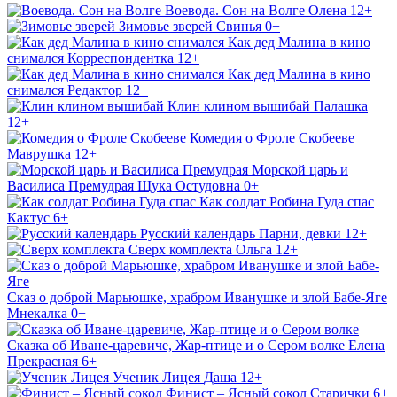
Воевода. Сон на Волге
Олена
12+
Зимовье зверей
Свинья
0+
Как дед Малина в кино
снимался
Корреспондентка
12+
Как дед Малина в кино
снимался
Редактор
12+
Клин клином вышибай
Палашка
12+
Комедия о Фроле Скобееве
Маврушка
12+
Морской царь и
Василиса Премудрая
Щука Остудовна
0+
Как солдат Робина Гуда спас
Кактус
6+
Русский календарь
Парни, девки
12+
Сверх комплекта
Ольга
12+
Сказ о доброй Марьюшке, храбром Иванушке и злой Бабе-Яге
Мнекалка
0+
Сказка об Иване-царевиче, Жар-птице и о Сером волке
Елена
Прекрасная
6+
Ученик Лицея
Даша
12+
Финист – Ясный сокол
Старички
6+