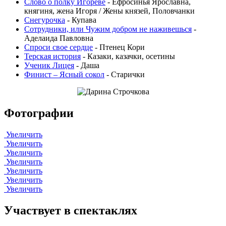
Слово о полку Игореве
- Ефросинья Ярославна,
княгиня, жена Игоря / Жены князей, Половчанки
Снегурочка
- Купава
Сотрудники, или Чужим добром не наживешься
-
Аделаида Павловна
Спроси свое сердце
- Птенец Кори
Терская история
- Казаки, казачки, осетины
Ученик Лицея
- Даша
Финист – Ясный сокол
- Старички
Фотографии
Увеличить
Увеличить
Увеличить
Увеличить
Увеличить
Увеличить
Увеличить
Участвует в спектаклях