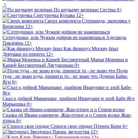
+
По щучьему веленью
Сестры
0+
Снегурочка
Купава
12+
Сверх комплекта
Степанида, экономка у
Вирилина
12+
Сотрудники, или Чужим добром не наживешься
Аделаида
Павловна
12+
Как француз Москву брал
Девушки из приюта
12+
Марья Моревна и
Кащей Бессмертный
Лягушоныш
0+
Поди
туда - не знаю куда, принеси то - не знаю что
Дочери Бабы-
Яги
6+
Сказ о доброй Марьюшке, храбром Иванушке и злой Бабе-Яге
Марьюшка
0+
Сказка об Иване-царевиче, Жар-птице и о Сером волке
Жар-
птица
6+
Спроси свое сердце
Птенец Кори
6+
Звездопад
Панна, медсестра
12+
Клоп
Девушка / Танцующая пара
12+